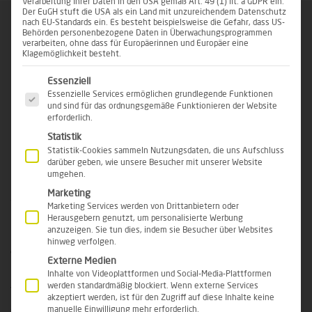
Verarbeitung Ihrer Daten in den USA gemäß Art. 49 (1) lit. a GDPR ein.
Der EuGH stuft die USA als ein Land mit unzureichendem Datenschutz
nach EU-Standards ein. Es besteht beispielsweise die Gefahr, dass US-
Behörden personenbezogene Daten in Überwachungsprogrammen
verarbeiten, ohne dass für Europäerinnen und Europäer eine
Klagemöglichkeit besteht.
Es folgt eine Liste der Service-Gruppen, für die eine Einwi
Essenziell
Essenzielle Services ermöglichen grundlegende Funktionen
und sind für das ordnungsgemäße Funktionieren der Website
erforderlich.
BAUCHDECKENSTRAFFUNG – ZEIT
Statistik
FÜR EIN GUTES BAUCHGEFÜHL!
Statistik-Cookies sammeln Nutzungsdaten, die uns Aufschluss
darüber geben, wie unsere Besucher mit unserer Website
umgehen.
Mit einer Schwangerschaft oder starken
Marketing
Gewichtsabnahme hat Ihr Körper Großes geleistet.
Marketing Services werden von Drittanbietern oder
Und auch der altersbedingte
Verlust der
Herausgebern genutzt, um personalisierte Werbung
hinterlässt seine Spuren. Spuren,
Hautelastizität
anzuzeigen. Sie tun dies, indem sie Besucher über Websites
hinweg verfolgen.
welche nicht einfach wieder verschwinden und
Externe Medien
insbesondere im
zu Unwohlsein
Bauchbereich
Inhalte von Videoplattformen und Social-Media-Plattformen
führen können. Nämlich dann, wenn die Haut so
werden standardmäßig blockiert. Wenn externe Services
akzeptiert werden, ist für den Zugriff auf diese Inhalte keine
sehr erschlafft ist, dass die eigene Körpermitte nicht
manuelle Einwilligung mehr erforderlich.