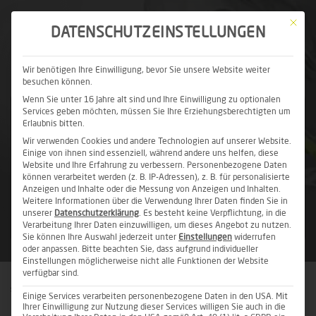
Mit die
DATENSCHUTZEINSTELLUNGEN
Wir benötigen Ihre Einwilligung, bevor Sie unsere Website weiter
besuchen können.
Wenn Sie unter 16 Jahre alt sind und Ihre Einwilligung zu optionalen
Services geben möchten, müssen Sie Ihre Erziehungsberechtigten um
BAUCHDECKENSTRAFFUNG IN KÖLN
Erlaubnis bitten.
FÜR EINEN FLACHEN
Wir verwenden Cookies und andere Technologien auf unserer Website.
Einige von ihnen sind essenziell, während andere uns helfen, diese
Website und Ihre Erfahrung zu verbessern.
BAUCH UND MEHR
Personenbezogene Daten
können verarbeitet werden (z. B. IP-Adressen), z. B. für personalisierte
Anzeigen und Inhalte oder die Messung von Anzeigen und Inhalten.
SELBSTBEWUSSTSEIN
Weitere Informationen über die Verwendung Ihrer Daten finden Sie in
unserer
Datenschutzerklärung
.
Es besteht keine Verpflichtung, in die
Verarbeitung Ihrer Daten einzuwilligen, um dieses Angebot zu nutzen.
Sie können Ihre Auswahl jederzeit unter
Einstellungen
widerrufen
oder anpassen.
Bitte beachten Sie, dass aufgrund individueller
Einstellungen möglicherweise nicht alle Funktionen der Website
verfügbar sind.
Startseite
»
Ästhetische Chirurgie
»
Körper
»
Bauchdeckenstraffung
Einige Services verarbeiten personenbezogene Daten in den USA. Mit
Ihrer Einwilligung zur Nutzung dieser Services willigen Sie auch in die