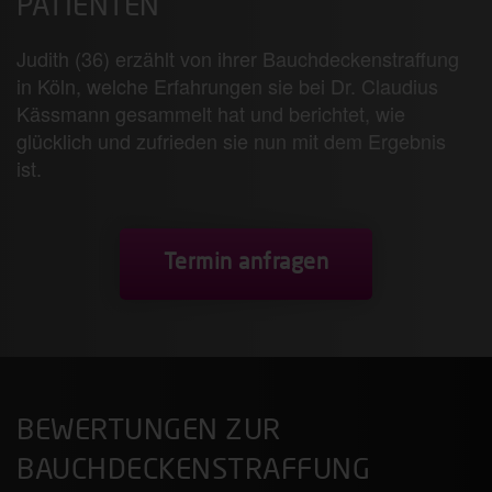
PATIENTEN
Judith (36) erzählt von ihrer Bauchdeckenstraffung
in Köln, welche Erfahrungen sie bei Dr. Claudius
Kässmann gesammelt hat und berichtet, wie
glücklich und zufrieden sie nun mit dem Ergebnis
ist.
Termin anfragen
BEWERTUNGEN ZUR
BAUCHDECKENSTRAFFUNG