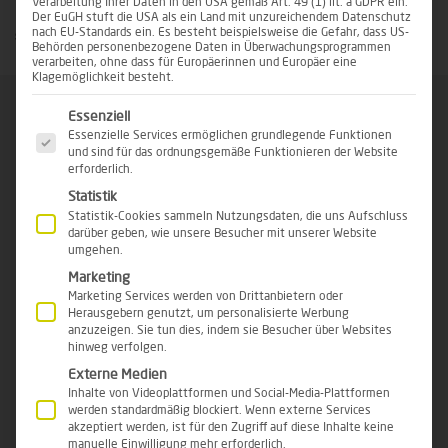
Verarbeitung Ihrer Daten in den USA gemäß Art. 49 (1) lit. a GDPR ein.
Der EuGH stuft die USA als ein Land mit unzureichendem Datenschutz
Startseite
nach EU-Standards ein. Es besteht beispielsweise die Gefahr, dass US-
»
Ästhetische Chirurgie
»
Brust OP
»
Brustvergrößerung
Behörden personenbezogene Daten in Überwachungsprogrammen
verarbeiten, ohne dass für Europäerinnen und Europäer eine
Klagemöglichkeit besteht.
Es folgt eine Liste der Service-Gruppen, für die eine Einwi
Essenziell
Essenzielle Services ermöglichen grundlegende Funktionen
und sind für das ordnungsgemäße Funktionieren der Website
erforderlich.
Statistik
Statistik-Cookies sammeln Nutzungsdaten, die uns Aufschluss
darüber geben, wie unsere Besucher mit unserer Website
BRUSTVERGRÖSSERUNG MIT I
umgehen.
Marketing
MPLANTAT – ENDLICH WIEDER W
Marketing Services werden von Drittanbietern oder
Herausgebern genutzt, um personalisierte Werbung
OHLFÜHLEN
anzuzeigen. Sie tun dies, indem sie Besucher über Websites
hinweg verfolgen.
Externe Medien
Haben Sie das Gefühl, dass Ihre Brust nicht zu
Inhalte von Videoplattformen und Social-Media-Plattformen
werden standardmäßig blockiert. Wenn externe Services
Ihnen passt, sei es durch eine zu kleine Größe,
akzeptiert werden, ist für den Zugriff auf diese Inhalte keine
einen Volumenverlust oder eine unharmonische
manuelle Einwilligung mehr erforderlich.