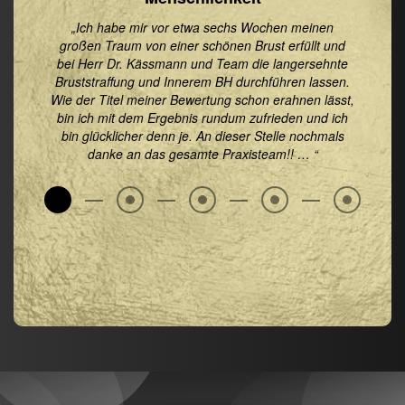
st Dr.
„Dr. K
 meiner
und ein
„Ich habe mir vor etwa sechs Wochen meinen
dlichen
geht ind
großen Traum von einer schönen Brust erfüllt und
eden und
mit de
bei Herr Dr. Kässmann und Team die langersehnte
. Die
Heil
Bruststraffung und Innerem BH durchführen lassen.
 und ich
End
Wie der Titel meiner Bewertung schon erahnen lässt,
n sehr
weiter
bin ich mit dem Ergebnis rundum zufrieden und ich
 meiner
verände
bin glücklicher denn je. An dieser Stelle nochmals
äßig
danke an das gesamte Praxisteam!! … “
.“