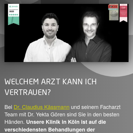
WELCHEM ARZT KANN ICH
VERTRAUEN?
Bei
Dr. Claudius Kässmann
und seinem Facharzt
Team mit Dr. Yekta Gören sind Sie in den besten
Händen.
Unsere Klinik in Köln ist auf die
verschiedensten Behandlungen der