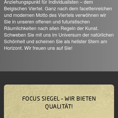
Anziehungspunkt für Individualisten – dem
Belgischen Viertel. Ganz nach dem facettenreichen
und modernen Motto des Viertels verwöhnen wir
Sie in unseren offenen und futuristischen
Räumlichkeiten nach allen Regeln der Kunst.
Schweben Sie mit uns im Universum der natürlichen
Schönheit und scheinen Sie als hellster Stern am
Horizont. Wir freuen uns auf Sie!
FOCUS SIEGEL – WIR BIETEN
QUALITÄT!