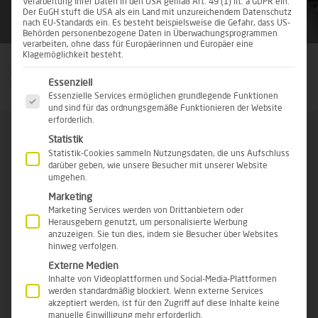
Verarbeitung Ihrer Daten in den USA gemäß Art. 49 (1) lit. a GDPR ein.
Der EuGH stuft die USA als ein Land mit unzureichendem Datenschutz
nach EU-Standards ein. Es besteht beispielsweise die Gefahr, dass US-
Behörden personenbezogene Daten in Überwachungsprogrammen
verarbeiten, ohne dass für Europäerinnen und Europäer eine
Klagemöglichkeit besteht.
Startseite
»
Ästhetische Chirurgie
»
Gesichtschirurgie
»
Es folgt eine Liste der Service-Gruppen, für die eine Einwi
Faltenbehandlung
»
Radiofrequenztherapie
Essenziell
Essenzielle Services ermöglichen grundlegende Funktionen
und sind für das ordnungsgemäße Funktionieren der Website
erforderlich.
Statistik
Statistik-Cookies sammeln Nutzungsdaten, die uns Aufschluss
darüber geben, wie unsere Besucher mit unserer Website
umgehen.
Marketing
Marketing Services werden von Drittanbietern oder
Herausgebern genutzt, um personalisierte Werbung
anzuzeigen. Sie tun dies, indem sie Besucher über Websites
hinweg verfolgen.
Externe Medien
Inhalte von Videoplattformen und Social-Media-Plattformen
werden standardmäßig blockiert. Wenn externe Services
akzeptiert werden, ist für den Zugriff auf diese Inhalte keine
manuelle Einwilligung mehr erforderlich.