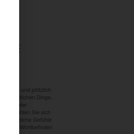
EINE
NG
 Körper, und plötzlich
ffensichtlichen Dinge,
Position der
leicht fühlen Sie sich
enten. Solche Gefühle
as eigene Wohlbefinden