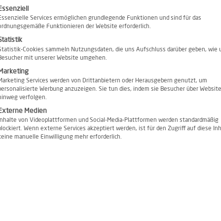
lgt eine Liste der Service-Gruppen, für die eine Einwilligung er
Essenziell
EIN
Essenzielle Services ermöglichen grundlegende Funktionen und sind für das
ordnungsgemäße Funktionieren der Website erforderlich.
Statistik
Statistik-Cookies sammeln Nutzungsdaten, die uns Aufschluss darüber geben, wie 
Besucher mit unserer Website umgehen.
Marketing
Marketing Services werden von Drittanbietern oder Herausgebern genutzt, um
personalisierte Werbung anzuzeigen. Sie tun dies, indem sie Besucher über Websit
hinweg verfolgen.
Externe Medien
Inhalte von Videoplattformen und Social-Media-Plattformen werden standardmäßig
blockiert. Wenn externe Services akzeptiert werden, ist für den Zugriff auf diese In
keine manuelle Einwilligung mehr erforderlich.
tur