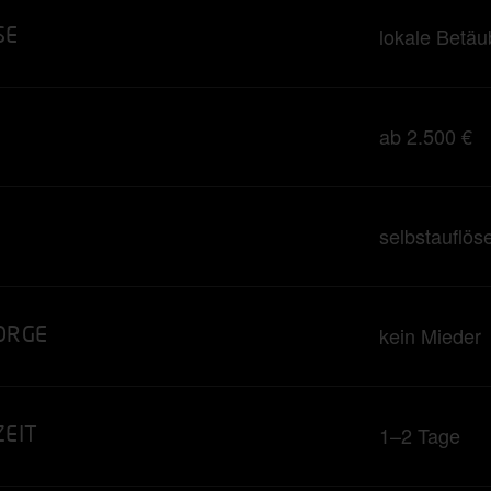
lokale Betä
SE
ab 2.500 €
N
selbstauflös
kein Mieder
ORGE
1–2 Tage
EIT