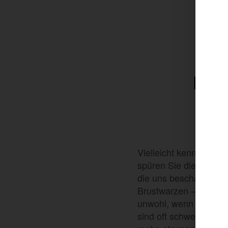
BRU
VE
Vielleicht kennen Sie 
spüren Sie diesen klei
die uns beschäftigen, 
Brustwarzen – etwa, we
unwohl, wenn Sie bes
sind oft schwer zu ig