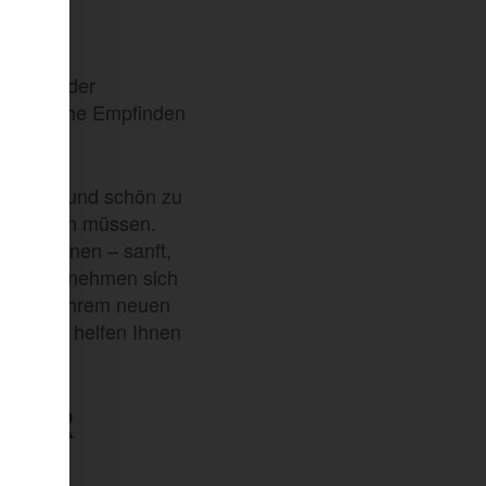
monelle
osition der
persönliche Empfinden
r zuhause und schön zu
nkt fühlen müssen.
kzugewinnen – sanft,
achärzte nehmen sich
 Sie mit Ihrem neuen
 und wir helfen Ihnen
KTUR