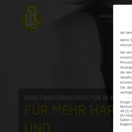
BEHANDLUNG
Wir ben
Wenn Si
müssen 
Wir ver
essenzi
Persone
Anzeig
die Ver
Verpfli
können
Sie, da
verfügb
BRUSTWARZENKORREKTUR IN KÖLN –
Einige 
FÜR MEHR HARMO
Nutzung
49 (1) 
EU-Sta
Daten 
Klagemö
UND