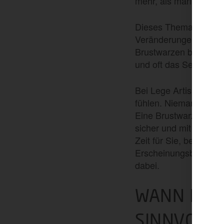
mehr, als man es viel
Dieses Thema ist kei
Veränderungen, die Ze
Brustwarzen beeinflus
und oft das Selbstbew
Bei Lege Artis in Köln
fühlen. Niemand sollt
Eine Brustwarzenkorre
sicher und mit natürl
Zeit für Sie, beraten 
Erscheinungsbild rund
dabei.
WANN IST
SINNVOLL?