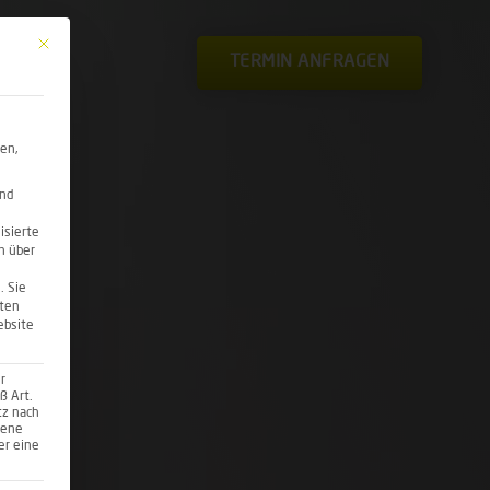
Mit diesem Button wird der Dialog geschlossen. Seine Funktionalität ist iden
TERMIN ANFRAGEN
ten,
ind
isierte
n über
.
Sie
hten
ebsite
r
ß Art.
tz nach
gene
er eine