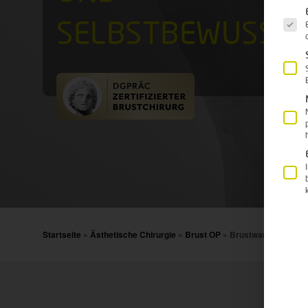
Es fo
SELBSTBEWUSSTS
Startseite
»
Ästhetische Chirurgie
»
Brust OP
»
Brustwarzenkorrek