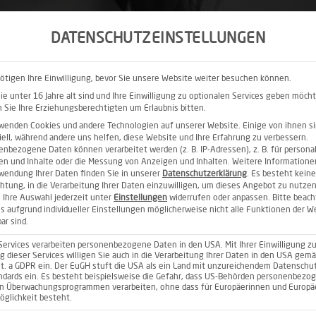
DATENSCHUTZEINSTELLUNGEN
EN
PRAXIS
EXPERTISE
KONTAKT
MAGAZINE
ötigen Ihre Einwilligung, bevor Sie unsere Website weiter besuchen können.
e unter 16 Jahre alt sind und Ihre Einwilligung zu optionalen Services geben möch
Sie Ihre Erziehungsberechtigten um Erlaubnis bitten.
wenden Cookies und andere Technologien auf unserer Website. Einige von ihnen s
ell, während andere uns helfen, diese Website und Ihre Erfahrung zu verbessern.
nbezogene Daten können verarbeitet werden (z. B. IP-Adressen), z. B. für personal
en und Inhalte oder die Messung von Anzeigen und Inhalten.
Weitere Informatione
wendung Ihrer Daten finden Sie in unserer
Datenschutzerklärung
.
Es besteht keine
chtung, in die Verarbeitung Ihrer Daten einzuwilligen, um dieses Angebot zu nutzen
 Ihre Auswahl jederzeit unter
Einstellungen
widerrufen oder anpassen.
Bitte beac
ss aufgrund individueller Einstellungen möglicherweise nicht alle Funktionen der W
ar sind.
Services verarbeiten personenbezogene Daten in den USA. Mit Ihrer Einwilligung zu
NIE
 dieser Services willigen Sie auch in die Verarbeitung Ihrer Daten in den USA gemä
lit. a GDPR ein. Der EuGH stuft die USA als ein Land mit unzureichendem Datenschu
ndards ein. Es besteht beispielsweise die Gefahr, dass US-Behörden personenbezo
in Überwachungsprogrammen verarbeiten, ohne dass für Europäerinnen und Europä
glichkeit besteht.