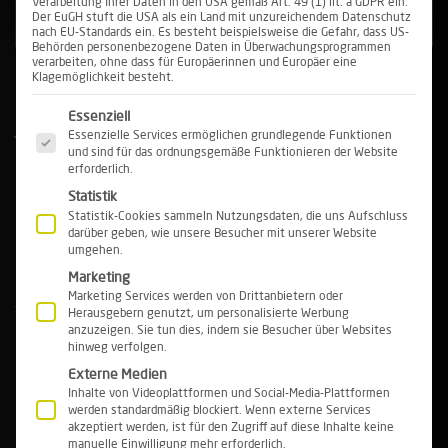
Verarbeitung Ihrer Daten in den USA gemäß Art. 49 (1) lit. a GDPR ein.
Der EuGH stuft die USA als ein Land mit unzureichendem Datenschutz
nach EU-Standards ein. Es besteht beispielsweise die Gefahr, dass US-
Behörden personenbezogene Daten in Überwachungsprogrammen
verarbeiten, ohne dass für Europäerinnen und Europäer eine
Klagemöglichkeit besteht.
EIN SCHÖNES DEKOLLETÉ FÜR
Es folgt eine Liste der Service-Gruppen, für die eine Einwi
Essenziell
JEDEN BUSENTYP – MIT DEM
Essenzielle Services ermöglichen grundlegende Funktionen
und sind für das ordnungsgemäße Funktionieren der Website
RICHTIGEN BH
erforderlich.
Statistik
Keine Brust gleicht der anderen. Jede Frau hat eine
Statistik-Cookies sammeln Nutzungsdaten, die uns Aufschluss
andere Busenform und natürlich auch eine andere
darüber geben, wie unsere Besucher mit unserer Website
umgehen.
Brustgröße. Insgesamt gibt es etwa acht typische
Busenformen. Welcher Busentyp sind Sie? Hier
Marketing
Marketing Services werden von Drittanbietern oder
finden Sie einen Überblick über die häufigsten
Herausgebern genutzt, um personalisierte Werbung
Busentypen.
anzuzeigen. Sie tun dies, indem sie Besucher über Websites
hinweg verfolgen.
Externe Medien
BRUSTFORM – JEDER BUSEN IST
Inhalte von Videoplattformen und Social-Media-Plattformen
werden standardmäßig blockiert. Wenn externe Services
EIN UNIKAT
akzeptiert werden, ist für den Zugriff auf diese Inhalte keine
manuelle Einwilligung mehr erforderlich.