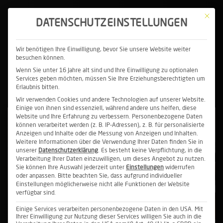
Mit die
DATENSCHUTZEINSTELLUNGEN
BRUSTFORM: WELCHE DIESER 8
Wir benötigen Ihre Einwilligung, bevor Sie unsere Website weiter
besuchen können.
BRUSTFORMEN HAST DU?
Wenn Sie unter 16 Jahre alt sind und Ihre Einwilligung zu optionalen
Services geben möchten, müssen Sie Ihre Erziehungsberechtigten um
Brust
Frauen
Tomakeyou­happy
Erlaubnis bitten.
Wir verwenden Cookies und andere Technologien auf unserer Website.
Einige von ihnen sind essenziell, während andere uns helfen, diese
Website und Ihre Erfahrung zu verbessern.
Personenbezogene Daten
können verarbeitet werden (z. B. IP-Adressen), z. B. für personalisierte
Anzeigen und Inhalte oder die Messung von Anzeigen und Inhalten.
Weitere Informationen über die Verwendung Ihrer Daten finden Sie in
unserer
Datenschutzerklärung
.
Es besteht keine Verpflichtung, in die
Verarbeitung Ihrer Daten einzuwilligen, um dieses Angebot zu nutzen.
Sie können Ihre Auswahl jederzeit unter
Einstellungen
widerrufen
oder anpassen.
Bitte beachten Sie, dass aufgrund individueller
Einstellungen möglicherweise nicht alle Funktionen der Website
verfügbar sind.
Einige Services verarbeiten personenbezogene Daten in den USA. Mit
Ihrer Einwilligung zur Nutzung dieser Services willigen Sie auch in die